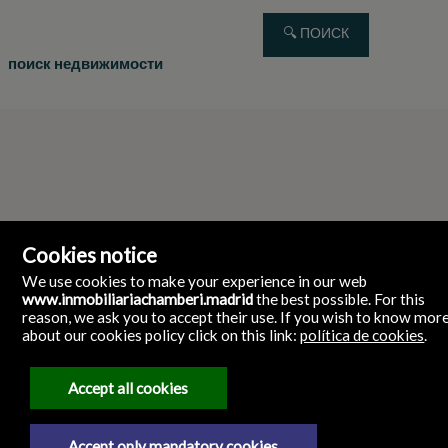
поиск недвижимости
Cookies notice
We use cookies to make your experience in our web
www.inmobiliariachamberi.madrid
the best possible. For this
reason, we ask you to accept their use. If you wish to know mor
about our cookies policy click on this link:
política de cookies
.
Inmobiliaria ChamberI
Glorieta de Quevedo, 9 28015 Chamberi Madrid España
28015 Madrid
Испания
Accept all cookies
911986961
Accept only mandatory cookies