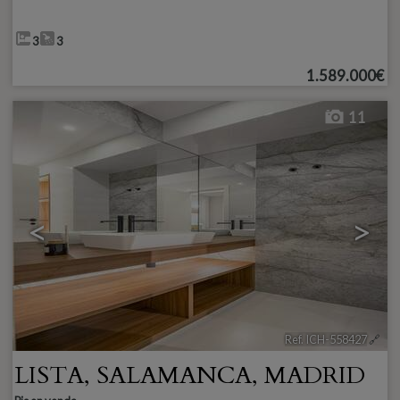
3
3
1.589.000€
11
<
>
Ref. ICH-558427
🔗
LISTA
,
SALAMANCA
,
MADRID