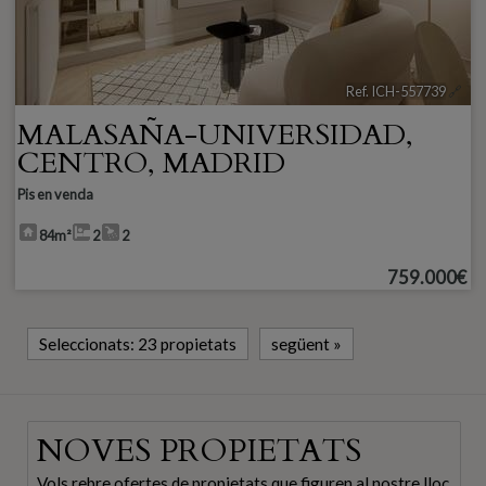
Ref. ICH-557739
🔗
MALASAÑA-UNIVERSIDAD
,
CENTRO
,
MADRID
Pis en venda
84m²
2
2
759.000€
Seleccionats:
23 propietats
següent
»
NOVES PROPIETATS
Vols rebre ofertes de propietats que figuren al nostre lloc