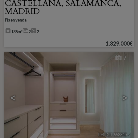
CASTELLANA
,
SALAMANCA
,
MADRID
Pis en venda
135m²
2
2
1.329.000€
7
<
>
Ref. ICH-558340
🔗