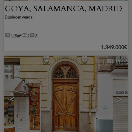
GOYA
,
SALAMANCA
,
MADRID
Dúplex en venda
115m²
2
3
1.349.000€
19
<
>