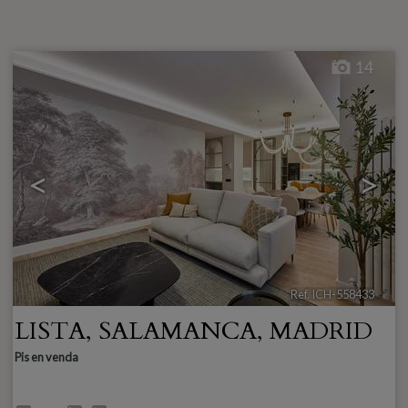
14
<
>
Ref. ICH-558433
🔗
LISTA
,
SALAMANCA
,
MADRID
Pis en venda