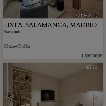
Ref. ICH-557748
🔗
LISTA
,
SALAMANCA
,
MADRID
Pis en venda
163m²
3
3
1.839.000€
12
<
>