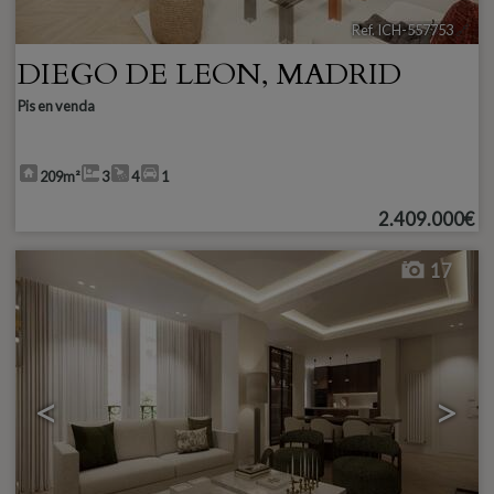
Ref. ICH-557753
🔗
DIEGO DE LEON
,
MADRID
Pis en venda
209m²
3
4
1
2.409.000€
17
<
>