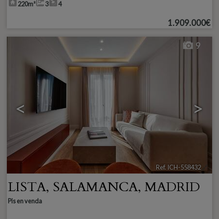
220m²
3
4
1.909.000€
9
<
>
Ref. ICH-558432
🔗
LISTA
,
SALAMANCA
,
MADRID
Pis en venda