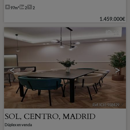
97m²
2
2
1.459.000€
18
<
>
Ref. ICH-558429
🔗
SOL
,
CENTRO
,
MADRID
Dúplex en venda