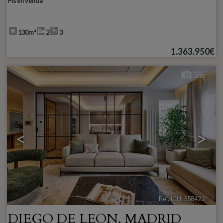
Pis en venda
130m²
2
3
1.363.950€
26
<
>
Ref. ICH-558422
🔗
DIEGO DE LEON
,
MADRID