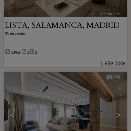
Ref. ICH-557750
🔗
LISTA
,
SALAMANCA
,
MADRID
Pis en venda
184m²
3
3
1.659.000€
29
<
>