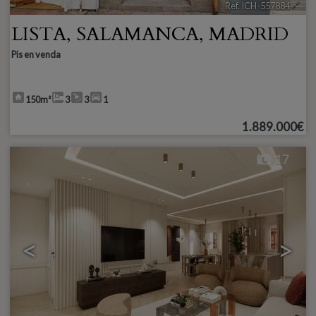
Ref. ICH-557884
🔗
LISTA
,
SALAMANCA
,
MADRID
Pis en venda
150m²
3
3
1
1.889.000€
17
<
>