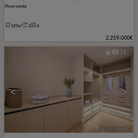
Pis en venda
197m²
3
4
2.259.000€
15
<
>
Ref. ICH-558414
🔗