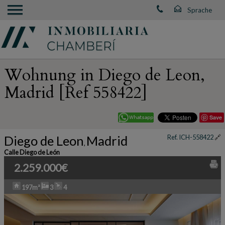
Wohnung in Diego de Leon,
Madrid [Ref 558422]
Save
Diego de Leon
Madrid
Ref. ICH-558422
🔗
,
Calle Diego de León
2.259.000€
197m²
3
4