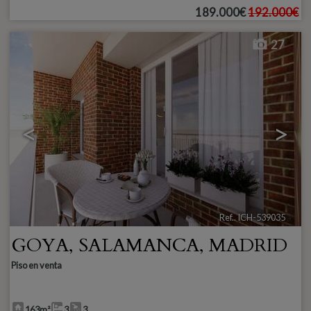
189.000€
192.000€
27
<
>
Ref.. ICH-539035
🔗
GOYA
,
SALAMANCA
,
MADRID
Piso en venta
163m²
3
3