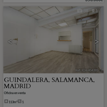
38
1
<
>
Ref.. ICH-454385
🔗
GUINDALERA
,
SALAMANCA
,
MADRID
Oficina en venta
113m²
1