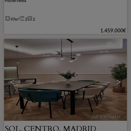
Piso en venta
97m²
2
2
1.459.000€
18
<
>
Ref.. ICH-558429
🔗
SOL
,
CENTRO
,
MADRID