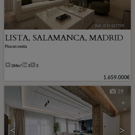
Ref.. ICH-557750
🔗
LISTA
,
SALAMANCA
,
MADRID
Piso en venta
184m²
3
3
1.659.000€
29
<
>