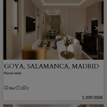
<
>
Ref.. ICH-537431
🔗
GOYA
,
SALAMANCA
,
MADRID
Piso en venta
92m²
2
2
1.309.000€