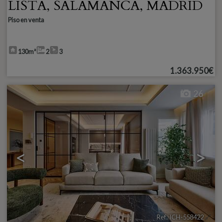
LISTA
,
SALAMANCA
,
MADRID
Piso en venta
130m²
2
3
1.363.950€
26
<
>
Ref.. ICH-558422
🔗