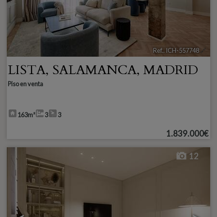
Ref.. ICH-557748
🔗
LISTA
,
SALAMANCA
,
MADRID
Piso en venta
163m²
3
3
1.839.000€
12