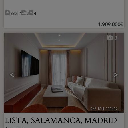
220m²
3
4
1.909.000€
9
<
>
Ref.. ICH-558432
🔗
LISTA
,
SALAMANCA
,
MADRID