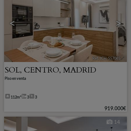
<
>
Ref.. ICH-557065
🔗
SOL
,
CENTRO
,
MADRID
Piso en venta
112m²
3
3
919.000€
14