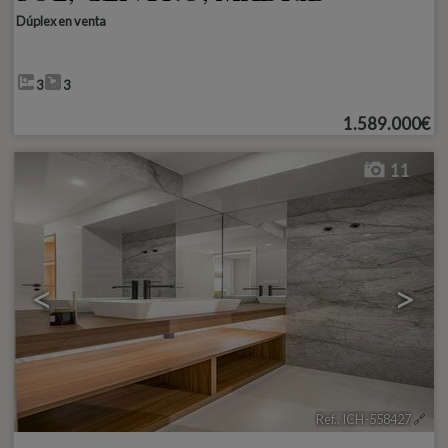
Dúplex en venta
3
3
1.589.000€
11
<
>
Ref.. ICH-558427
🔗