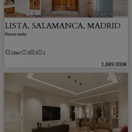
Ref.. ICH-557884
🔗
LISTA
,
SALAMANCA
,
MADRID
Piso en venta
150m²
3
3
1
1.889.000€
17
<
>