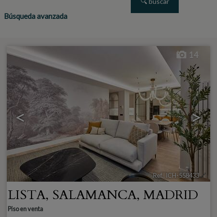
Búsqueda avanzada
14
<
>
Ref.. ICH-558433
🔗
LISTA
,
SALAMANCA
,
MADRID
Piso en venta