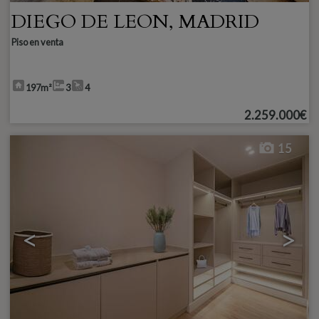
DIEGO DE LEON
,
MADRID
Piso en venta
197m²
3
4
2.259.000€
15
<
>