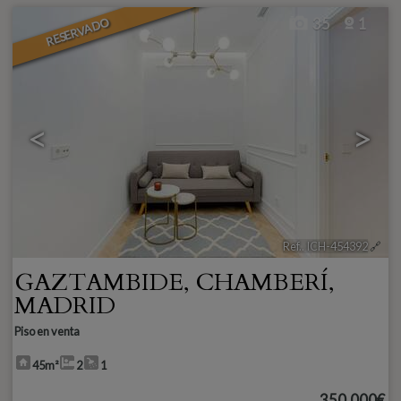
RESERVADO
35
1
<
>
Ref.. ICH-454392
🔗
GAZTAMBIDE
,
CHAMBERÍ
,
MADRID
Piso en venta
45m²
2
1
350.000€