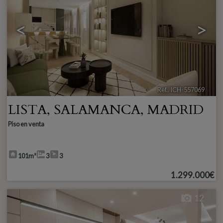
<
>
Ref.. ICH-557069
🔗
LISTA
,
SALAMANCA
,
MADRID
Piso en venta
101m²
3
3
1.299.000€
12