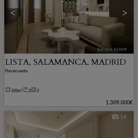
<
>
Ref.. ICH-557479
🔗
LISTA
,
SALAMANCA
,
MADRID
Piso en venta
105m²
2
2
1.309.000€
14