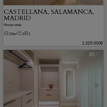
Ref.. ICH-558414
🔗
CASTELLANA
,
SALAMANCA
,
MADRID
Piso en venta
135m²
2
2
1.329.000€
7
<
>