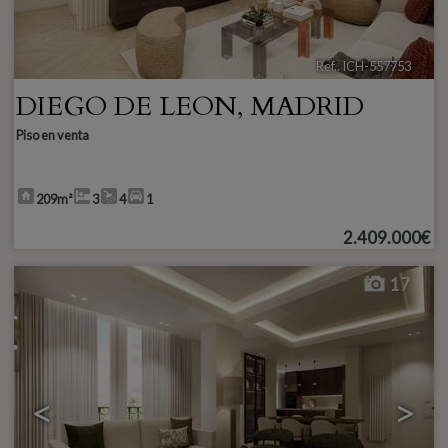
Ref.. ICH-557753
🔗
DIEGO DE LEON
,
MADRID
Piso en venta
209m²
3
4
1
2.409.000€
17
<
>