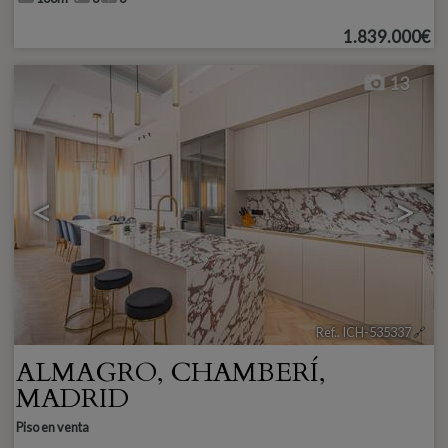
1.839.000€
13
<
>
Ref.. ICH-535337
🔗
ALMAGRO
,
CHAMBERÍ
,
MADRID
Piso en venta