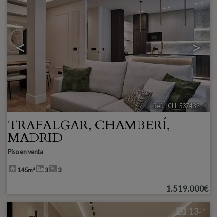
<
>
Ref.. ICH-537432
🔗
TRAFALGAR
,
CHAMBERÍ
,
MADRID
Piso en venta
145m²
3
3
1.519.000€
13