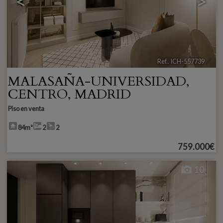
<
>
Ref.. ICH-557739
🔗
MALASAÑA-UNIVERSIDAD
,
CENTRO
,
MADRID
Piso en venta
84m²
2
2
759.000€
10