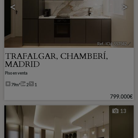
<
>
Ref.. ICH-557542
🔗
TRAFALGAR
,
CHAMBERÍ
,
MADRID
Piso en venta
79m²
2
1
799.000€
13