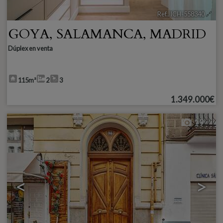
Ref.. ICH-558340
🔗
GOYA
,
SALAMANCA
,
MADRID
Dúplex en venta
115m²
2
3
1.349.000€
19
<
>