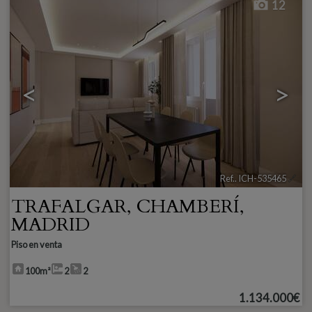
12
<
>
Ref.. ICH-535465
🔗
TRAFALGAR
,
CHAMBERÍ
,
MADRID
Piso en venta
100m²
2
2
1.134.000€