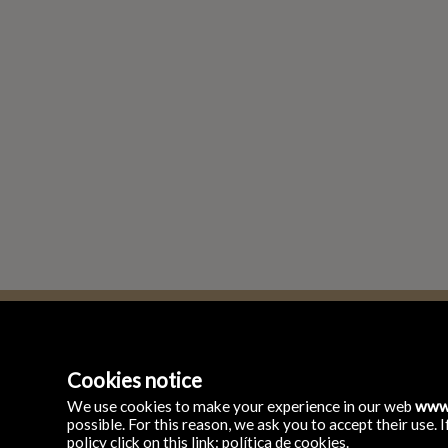
Cookies notice
Inmobiliaria Chamber
Glorieta de Quevedo,
We use cookies to make your experience in our web
www.
28015 Madrid
possible. For this reason, we ask you to accept their use
Spagna
policy click on this link:
política de cookies
.