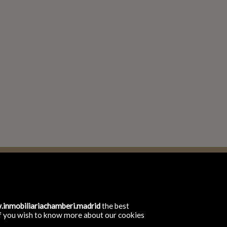
I
 9 28015 Chamberi Madrid España
inmobiliariachamberi.madrid
the best
. If you wish to know more about our cookies