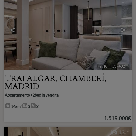
<
>
Ref. ICH-537432
🔗
TRAFALGAR
,
CHAMBERÍ
,
MADRID
Appartamento +2bed in vendita
145m²
3
3
1.519.000€
13