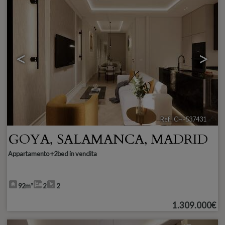
<
>
Ref. ICH-537431
🔗
GOYA
,
SALAMANCA
,
MADRID
Appartamento +2bed in vendita
92m²
2
2
1.309.000€