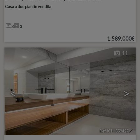
Casa a due piani in vendita
3
3
1.589.000€
11
<
>
Ref. ICH-558427
🔗