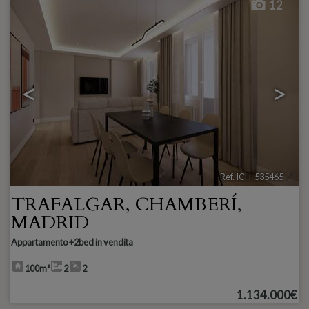
12
<
>
Ref. ICH-535465
🔗
TRAFALGAR
,
CHAMBERÍ
,
MADRID
Appartamento +2bed in vendita
100m²
2
2
1.134.000€