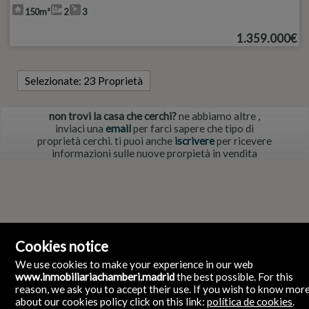
150m²
2
3
1.359.000€
Selezionate:
23 Proprietà
non trovi la casa che cerchi?
ne abbiamo altre
,
inviaci una
email
per farci sapere che tipo di
proprietà cerchi. ti puoi anche
iscrivere
per ricevere
informazioni sulle nuove prorpietà in vendita
Cookies notice
We use cookies to make your experience in our web
www.inmobiliariachamberi.madrid
the best possible. For this
reason, we ask you to accept their use. If you wish to know mor
about our cookies policy click on this link:
política de cookies
.
Inmobiliaria ChamberI