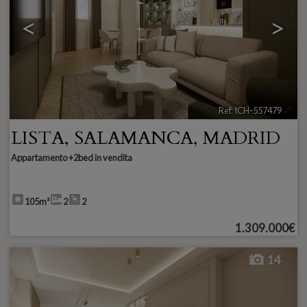
<
>
Ref. ICH-557479
🔗
LISTA
,
SALAMANCA
,
MADRID
Appartamento +2bed in vendita
105m²
2
2
1.309.000€
14