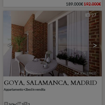
189.000€
192.000€
27
<
>
Ref. ICH-539035
🔗
GOYA
,
SALAMANCA
,
MADRID
Appartamento +2bed in vendita
163m²
3
3