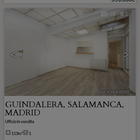
38
1
<
>
Ref. ICH-454385
🔗
GUINDALERA
,
SALAMANCA
,
MADRID
Ufficio in vendita
113m²
1