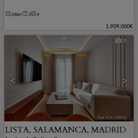
220m²
3
4
1.909.000€
9
<
>
Ref. ICH-558432
🔗
LISTA
,
SALAMANCA
,
MADRID