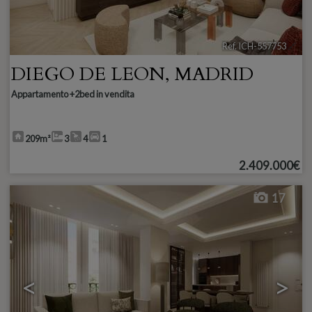
Ref. ICH-557753
🔗
DIEGO DE LEON
,
MADRID
Appartamento +2bed in vendita
209m²
3
4
1
2.409.000€
17
<
>