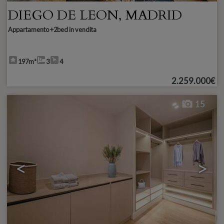
DIEGO DE LEON
,
MADRID
Appartamento +2bed in vendita
197m²
3
4
2.259.000€
15
<
>