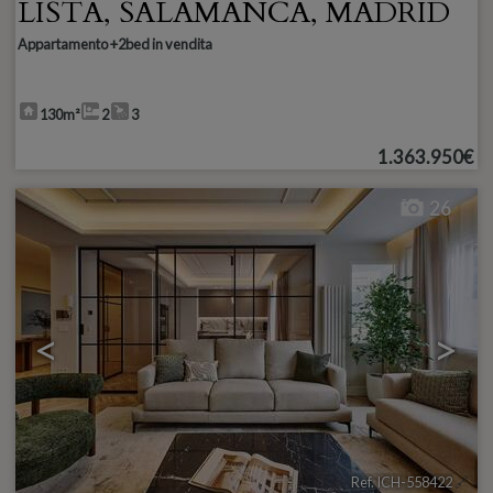
LISTA
,
SALAMANCA
,
MADRID
Appartamento +2bed in vendita
130m²
2
3
1.363.950€
26
<
>
Ref. ICH-558422
🔗