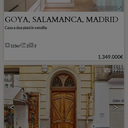
Ref. ICH-558340
🔗
GOYA
,
SALAMANCA
,
MADRID
Casa a due piani in vendita
115m²
2
3
1.349.000€
19
<
>