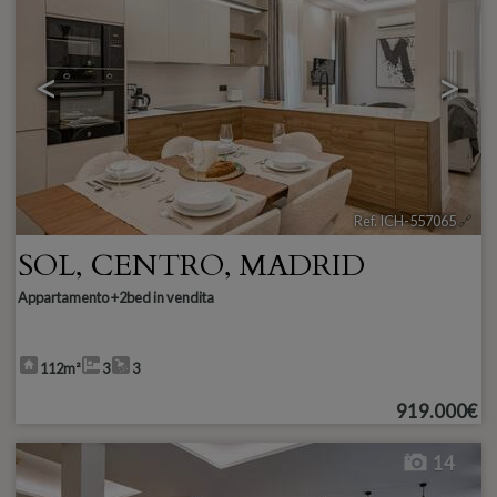
<
>
Ref. ICH-557065
🔗
SOL
,
CENTRO
,
MADRID
Appartamento +2bed in vendita
112m²
3
3
919.000€
14