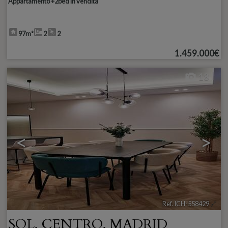
Appartamento +2bed in vendita
97m²
2
2
1.459.000€
18
<
>
Ref. ICH-558429
🔗
SOL
,
CENTRO
,
MADRID