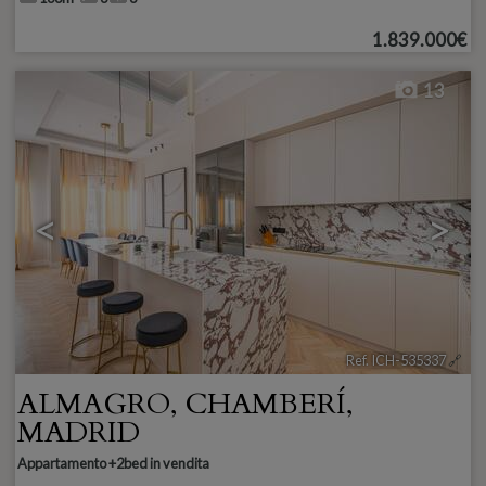
1.839.000€
13
<
>
Ref. ICH-535337
🔗
ALMAGRO
,
CHAMBERÍ
,
MADRID
Appartamento +2bed in vendita