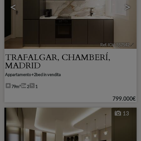
<
>
Ref. ICH-557542
🔗
TRAFALGAR
,
CHAMBERÍ
,
MADRID
Appartamento +2bed in vendita
79m²
2
1
799.000€
13