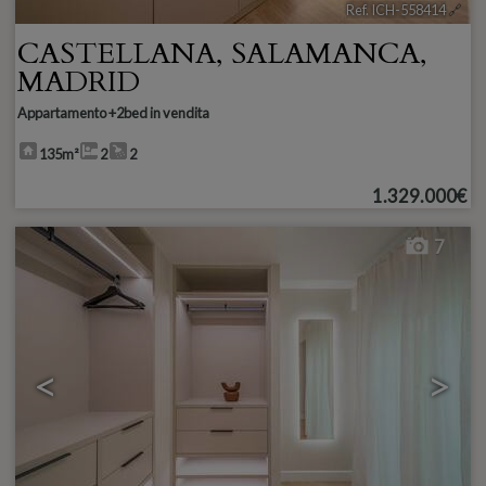
Ref. ICH-558414
🔗
CASTELLANA
,
SALAMANCA
,
MADRID
Appartamento +2bed in vendita
135m²
2
2
1.329.000€
7
<
>