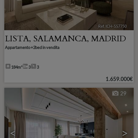
Ref. ICH-557750
🔗
LISTA
,
SALAMANCA
,
MADRID
Appartamento +2bed in vendita
184m²
3
3
1.659.000€
29
<
>