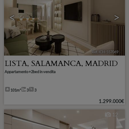
<
>
Ref. ICH-557069
🔗
LISTA
,
SALAMANCA
,
MADRID
Appartamento +2bed in vendita
101m²
3
3
1.299.000€
12