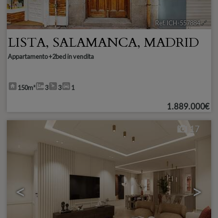
Ref. ICH-557884
🔗
LISTA
,
SALAMANCA
,
MADRID
Appartamento +2bed in vendita
150m²
3
3
1
1.889.000€
17
<
>