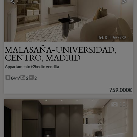
<
>
Ref. ICH-557739
🔗
MALASAÑA-UNIVERSIDAD
,
CENTRO
,
MADRID
Appartamento +2bed in vendita
84m²
2
2
759.000€
10