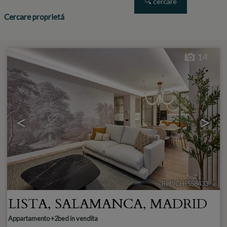
Cercare proprietá
14
<
>
Ref. ICH-558433
🔗
LISTA
,
SALAMANCA
,
MADRID
Appartamento +2bed in vendita