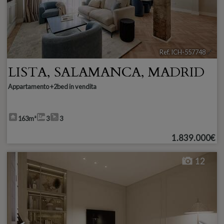
Ref. ICH-557748
🔗
LISTA
,
SALAMANCA
,
MADRID
Appartamento +2bed in vendita
163m²
3
3
1.839.000€
12