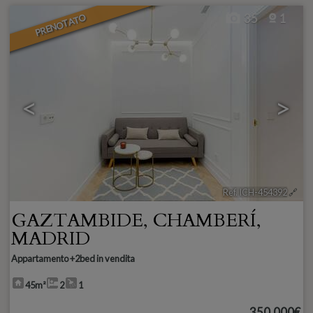
PRENOTATO
35
1
<
>
Ref. ICH-454392
🔗
GAZTAMBIDE
,
CHAMBERÍ
,
MADRID
Appartamento +2bed in vendita
45m²
2
1
350.000€