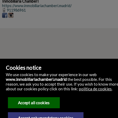
Inmobiliaria ChamberI
https://www.inmobiliariachamberi.madrid/
911986961
Cookies notice
We use cookies to make your experience in our web
www.inmobiliariachamberi.madrid
the best possible. For this
reason, we ask you to accept their use. If you wish to know mor
about our cookies policy click on this link:
política de cookies
.
Inmobiliaria ChamberI
Glorieta de Quevedo, 9 28015 Chamberi Madrid España
28015 Madrid
Accept all cookies
911986961
Accept only mandatory cookies