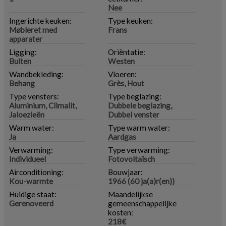
Nee
Ingerichte keuken:
Type keuken:
Møbleret med
Frans
apparater
Ligging:
Oriëntatie:
Buiten
Westen
Wandbekleding:
Vloeren:
Behang
Grès, Hout
Type vensters:
Type beglazing:
Aluminium, Climalit,
Dubbele beglazing,
Jaloezieën
Dubbel venster
Warm water:
Type warm water:
Ja
Aardgas
Verwarming:
Type verwarming:
Individueel
Fotovoltaïsch
Airconditioning:
Bouwjaar:
Kou-warmte
1966 (60 ja(a)r(en))
Huidige staat:
Maandelijkse
Gerenoveerd
gemeenschappelijke
kosten:
218€