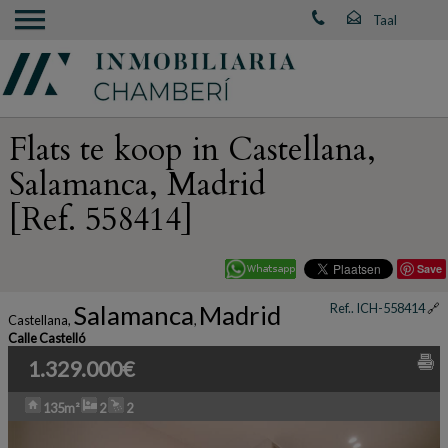
Flats te koop in Castellana,
Salamanca, Madrid
[Ref. 558414]
Save
Salamanca
Madrid
Ref.. ICH-558414
🔗
Castellana
,
,
Calle Castelló
1.329.000€
135m²
2
2