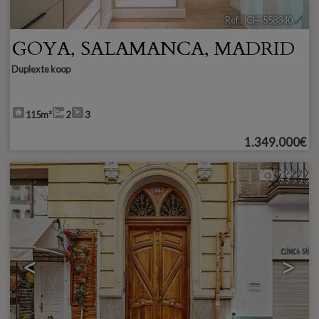
Ref.. ICH-558340
🔗
GOYA
,
SALAMANCA
,
MADRID
Duplex te koop
115m²
2
3
1.349.000€
19
<
>