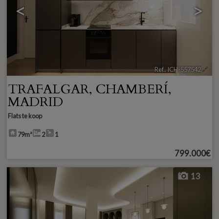
<
>
Ref.. ICH-557542
🔗
TRAFALGAR
,
CHAMBERÍ
,
MADRID
Flats te koop
79m²
2
1
799.000€
13