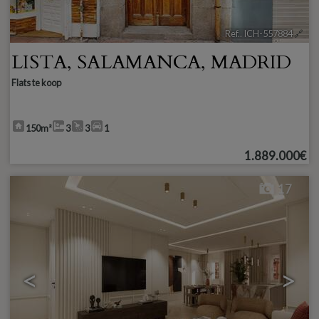
Ref.. ICH-557884
🔗
LISTA
,
SALAMANCA
,
MADRID
Flats te koop
150m²
3
3
1
1.889.000€
17
<
>