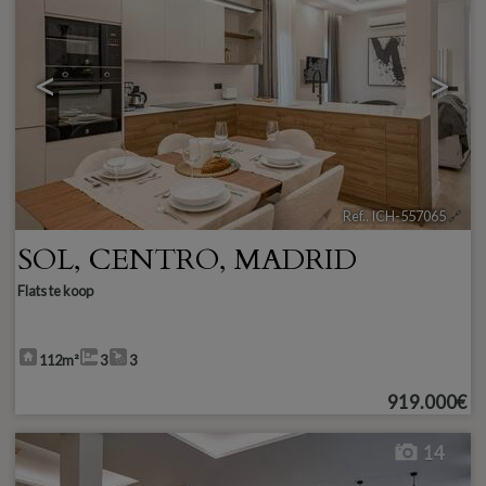
<
>
Ref.. ICH-557065
🔗
SOL
,
CENTRO
,
MADRID
Flats te koop
112m²
3
3
919.000€
14