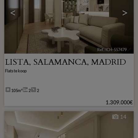
<
>
Ref.. ICH-557479
🔗
LISTA
,
SALAMANCA
,
MADRID
Flats te koop
105m²
2
2
1.309.000€
14