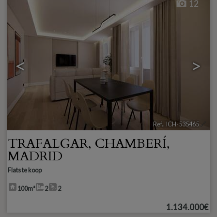
12
<
>
Ref.. ICH-535465
🔗
TRAFALGAR
,
CHAMBERÍ
,
MADRID
Flats te koop
100m²
2
2
1.134.000€