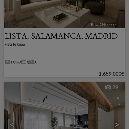
Ref.. ICH-557750
🔗
LISTA
,
SALAMANCA
,
MADRID
Flats te koop
184m²
3
3
1.659.000€
29
<
>