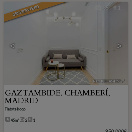
GERESERVEERD
35
1
<
>
Ref.. ICH-454392
🔗
GAZTAMBIDE
,
CHAMBERÍ
,
MADRID
Flats te koop
45m²
2
1
350.000€