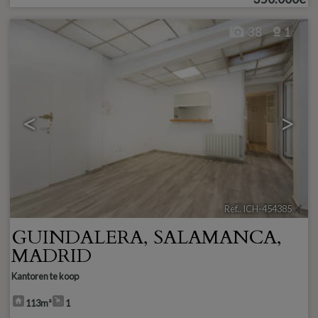
38
1
<
>
Ref.. ICH-454385
🔗
GUINDALERA
,
SALAMANCA
,
MADRID
Kantoren te koop
113m²
1