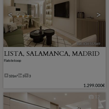
<
>
Ref.. ICH-557069
🔗
LISTA
,
SALAMANCA
,
MADRID
Flats te koop
101m²
3
3
1.299.000€
12