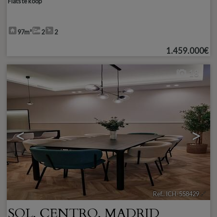
Flats te koop
97m²
2
2
1.459.000€
18
<
>
Ref.. ICH-558429
🔗
SOL
,
CENTRO
,
MADRID