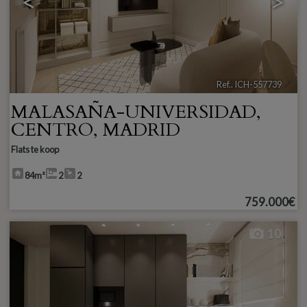
<
>
Ref.. ICH-557739
🔗
MALASAÑA-UNIVERSIDAD
,
CENTRO
,
MADRID
Flats te koop
84m²
2
2
759.000€
10