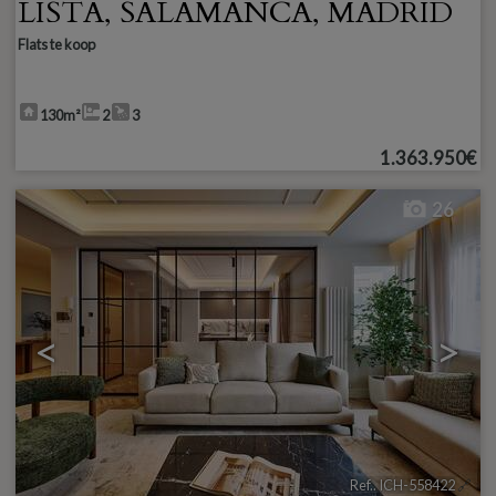
LISTA
,
SALAMANCA
,
MADRID
Flats te koop
130m²
2
3
1.363.950€
26
<
>
Ref.. ICH-558422
🔗