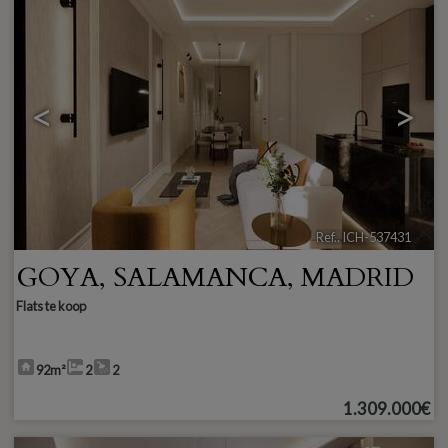
<
>
Ref.. ICH-537431
🔗
GOYA
,
SALAMANCA
,
MADRID
Flats te koop
92m²
2
2
1.309.000€