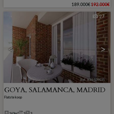
189.000€
192.000€
27
<
>
Ref.. ICH-539035
🔗
GOYA
,
SALAMANCA
,
MADRID
Flats te koop
163m²
3
3