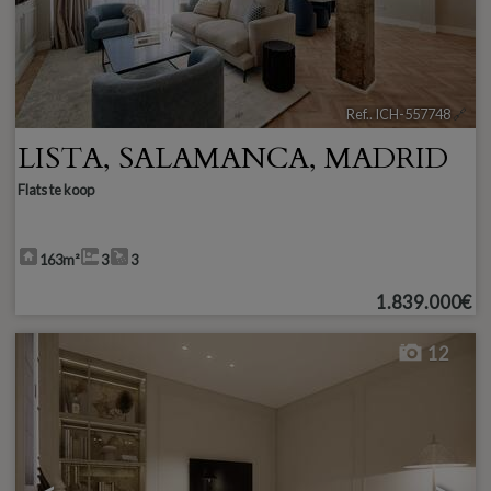
Ref.. ICH-557748
🔗
LISTA
,
SALAMANCA
,
MADRID
Flats te koop
163m²
3
3
1.839.000€
12