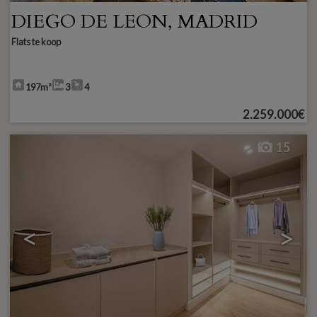
DIEGO DE LEON
,
MADRID
Flats te koop
197m²
3
4
2.259.000€
15
<
>