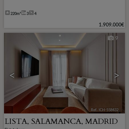
220m²
3
4
1.909.000€
9
<
>
Ref.. ICH-558432
🔗
LISTA
,
SALAMANCA
,
MADRID