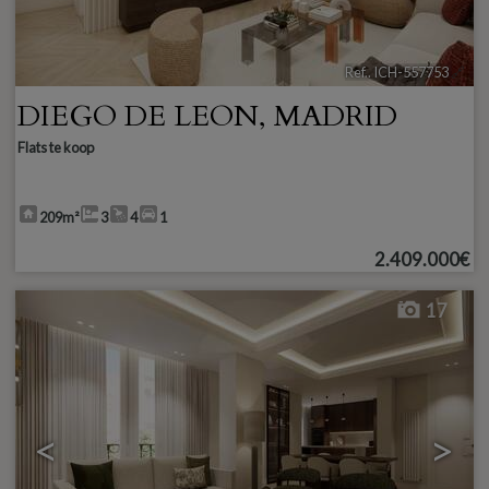
Ref.. ICH-557753
🔗
DIEGO DE LEON
,
MADRID
Flats te koop
209m²
3
4
1
2.409.000€
17
<
>