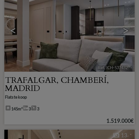
<
>
Ref.. ICH-537432
🔗
TRAFALGAR
,
CHAMBERÍ
,
MADRID
Flats te koop
145m²
3
3
1.519.000€
13