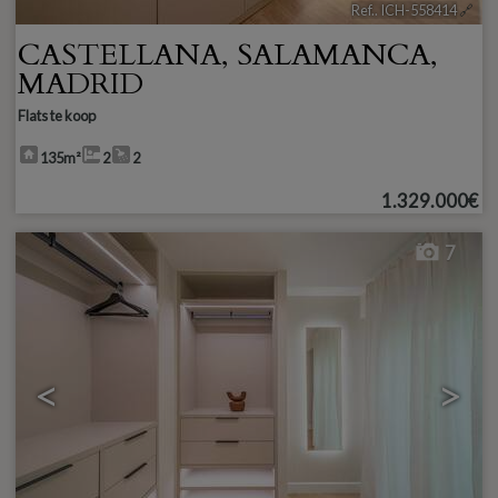
Ref.. ICH-558414
🔗
CASTELLANA
,
SALAMANCA
,
MADRID
Flats te koop
135m²
2
2
1.329.000€
7
<
>