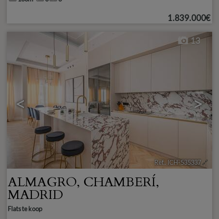
1.839.000€
13
<
>
Ref.. ICH-535337
🔗
ALMAGRO
,
CHAMBERÍ
,
MADRID
Flats te koop