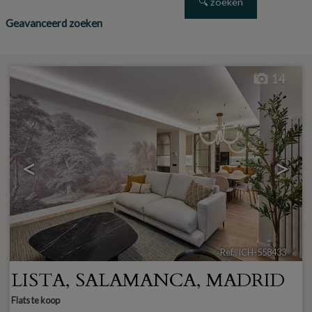
Geavanceerd zoeken
14
<
>
Ref.. ICH-558433
🔗
LISTA
,
SALAMANCA
,
MADRID
Flats te koop