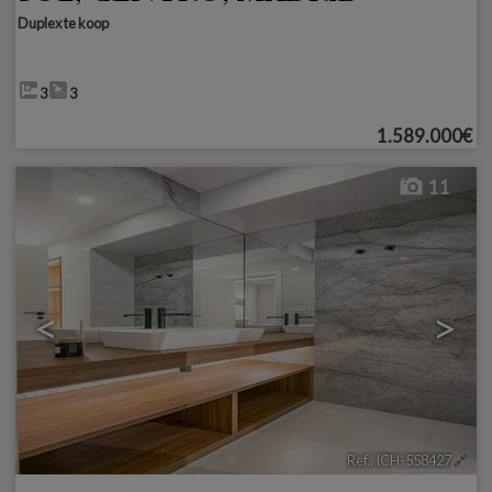
Duplex te koop
3
3
1.589.000€
11
<
>
Ref.. ICH-558427
🔗