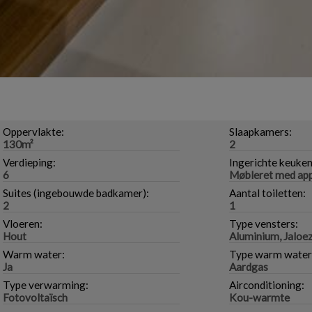
Oppervlakte:
Slaapkamers:
130m²
2
Verdieping:
Ingerichte keuken
6
Møbleret med ap
Suites (ingebouwde badkamer):
Aantal toiletten:
2
1
Vloeren:
Type vensters:
Hout
Aluminium, Jaloe
Warm water:
Type warm water
Ja
Aardgas
Type verwarming:
Airconditioning:
Fotovoltaïsch
Kou-warmte