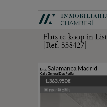
Flats te koop in Li
[Ref. 558427]
Salamanca
Madrid
Lista
,
,
Calle General Díaz Porlier
1.363.950€
130m²
2
3