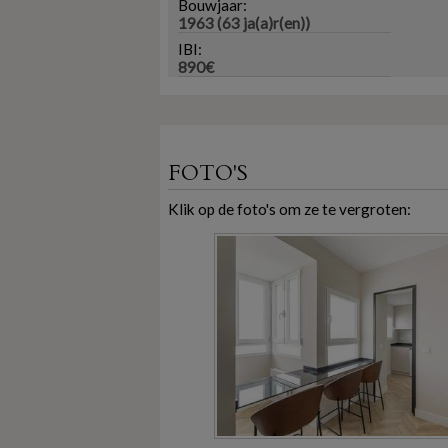
Bouwjaar:
1963 (63 ja(a)r(en))
IBI:
890€
FOTO'S
Klik op de foto's om ze te vergroten: