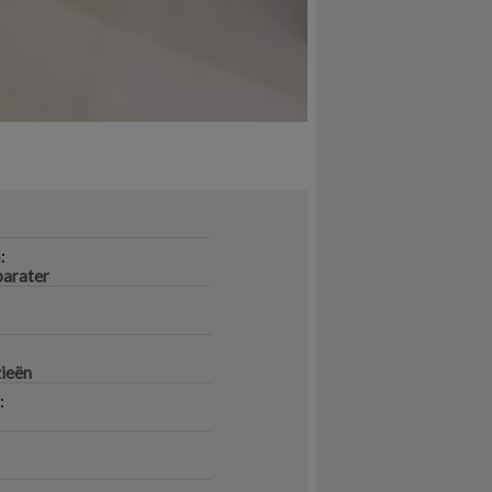
:
parater
zieën
: