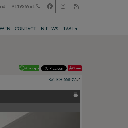
rid
911986961
UWEN
CONTACT
NIEUWS
TAAL
Save
Ref.. ICH-558427
🔗